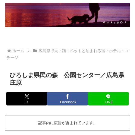
ホーム
広島県で犬・猫・ペットと泊まれる宿・ホテル・コ
テージ
ひろしま県民の森 公園センター／広島県
庄原
X
Facebook
LINE
記事内に広告が含まれています。