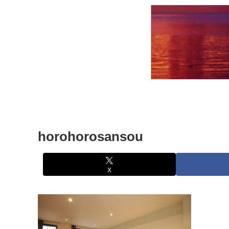
horohorosansou
X