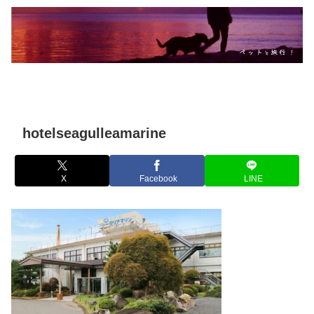
hotelseagulleamarine
X
Facebook
LINE