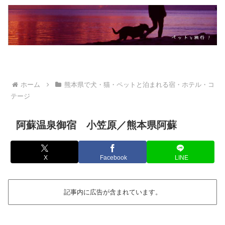
ホーム
熊本県で犬・猫・ペットと泊まれる宿・ホテル・コ
テージ
阿蘇温泉御宿 小笠原／熊本県阿蘇
X
Facebook
LINE
記事内に広告が含まれています。