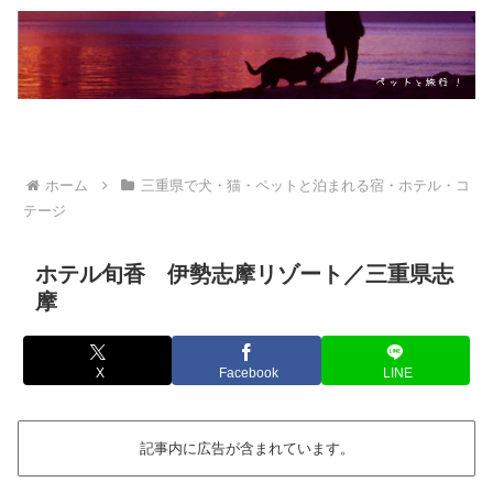
ホーム
三重県で犬・猫・ペットと泊まれる宿・ホテル・コ
テージ
ホテル旬香 伊勢志摩リゾート／三重県志
摩
X
Facebook
LINE
記事内に広告が含まれています。