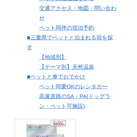
交通アクセス・地図・問い合わ
せ
ペット同伴の宿泊予約
■三重県でペットと泊まれる宿を探
す
【地域別】
【テーマ別】天然温泉
■ペットと車でおでかけ
ペット同乗OKのレンタカー
高速道路のSA・PA(ドッグラ
ン・ペット可施設)