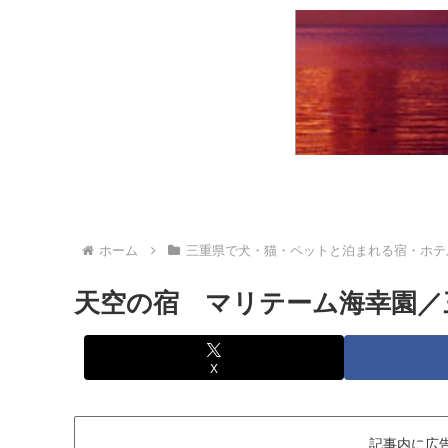
ホーム
三重県で犬・猫・ペットと泊まれる宿・ホテ
天空の宿 マリテーム海幸園／
X
記事内に広