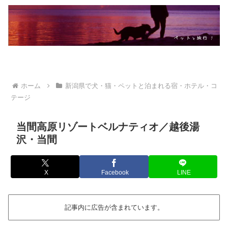
ホーム
新潟県で犬・猫・ペットと泊まれる宿・ホテル・コ
テージ
当間高原リゾートベルナティオ／越後湯
沢・当間
X
Facebook
LINE
記事内に広告が含まれています。