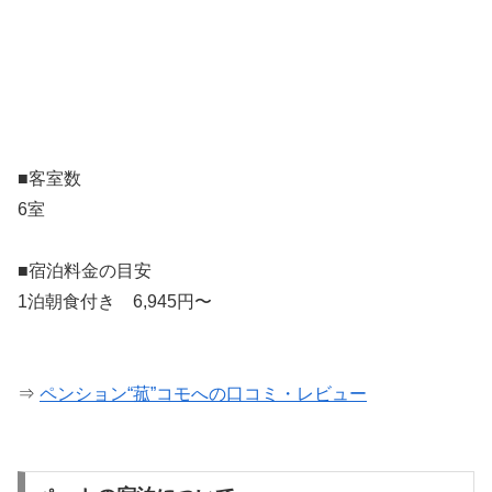
■客室数
6室
■宿泊料金の目安
1泊朝食付き 6,945円〜
⇒
ペンション“菰”コモへの口コミ・レビュー