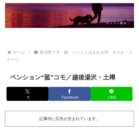
ホーム
新潟県で犬・猫・ペットと泊まれる宿・ホテル・コ
テージ
ペンション“菰”コモ／越後湯沢・土樽
X
Facebook
LINE
記事内に広告が含まれています。