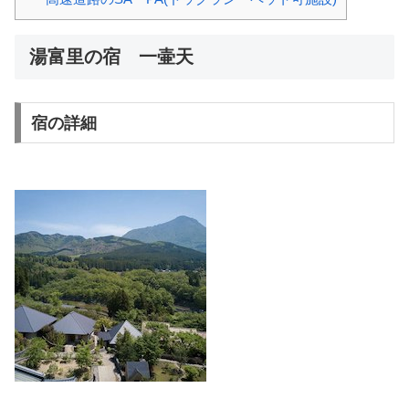
湯富里の宿 一壷天
宿の詳細