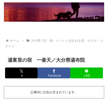
ホーム
大分県で犬・猫・ペットと泊まれる宿・ホテル・コ
テージ
湯富里の宿 一壷天／大分県湯布院
X
Facebook
LINE
記事内に広告が含まれています。