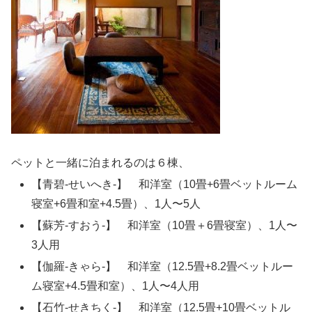
ペットと一緒に泊まれるのは６棟、
【青碧-せいへき-】 和洋室（10畳+6畳ベットルーム
寝室+6畳和室+4.5畳）、1人〜5人
【蘇芳-すおう-】 和洋室（10畳＋6畳寝室）、1人〜
3人用
【伽羅-きゃら-】 和洋室（12.5畳+8.2畳ベットルー
ム寝室+4.5畳和室）、1人〜4人用
【石竹-せきちく-】 和洋室（12.5畳+10畳ベットル