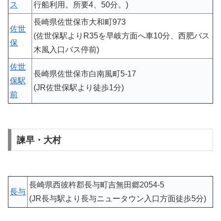
ス
行船利用。所要4、50分。)
長崎県佐世保市大和町973
佐世
(佐世保駅よりR35を早岐方面へ車10分、西肥バス
保
木風入口バス停前)
佐世
長崎県佐世保市白南風町5-17
保駅
(JR佐世保駅より徒歩1分)
前
諫早・大村
長崎県西彼杵郡長与町吉無田郷2054-5
長与
(JR長与駅より長与ニュータウン入口方面徒歩5分)