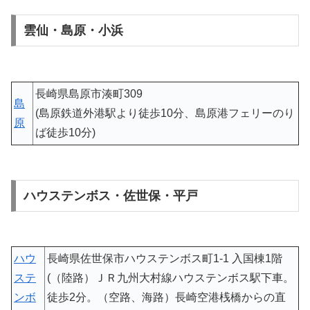
雲仙・島原・小浜
長崎県島原市湊町309
島
(島原鉄道外港駅より徒歩10分、島原港フェリーのり
原
ば徒歩10分)
ハウステンボス・佐世保・平戸
ハウ
長崎県佐世保市ハウステンボス町1-1 入国棟1階
ステ
(（陸路）ＪＲ九州大村線ハウステンボス駅下車。
ンボ
徒歩2分。（空路、海路）長崎空港桟橋からの直