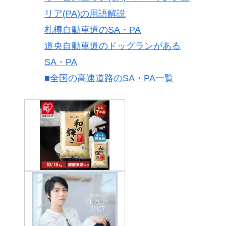
リア(PA)の用語解説
札樽自動車道のSA・PA
道央自動車道のドッグランがある
SA・PA
■全国の高速道路のSA・PA一覧