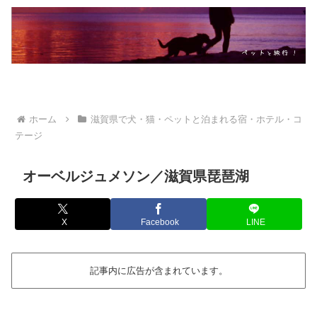
ホーム
滋賀県で犬・猫・ペットと泊まれる宿・ホテル・コ
テージ
オーベルジュメソン／滋賀県琵琶湖
X
Facebook
LINE
記事内に広告が含まれています。