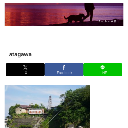
atagawa
X
Facebook
LINE