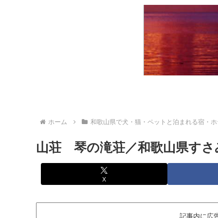
ホーム
和歌山県で犬・猫・ペットと泊まれる宿・ホ
山荘 琴の滝荘／和歌山県すさ
X
記事内に広