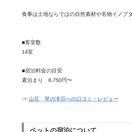
食事は土地ならではの自然素材や名物イノブ
■客室数
14室
■宿泊料金の目安
素泊まり 8,750円〜
⇒
山荘 琴の滝荘への口コミ・レビュー
ペットの宿泊について