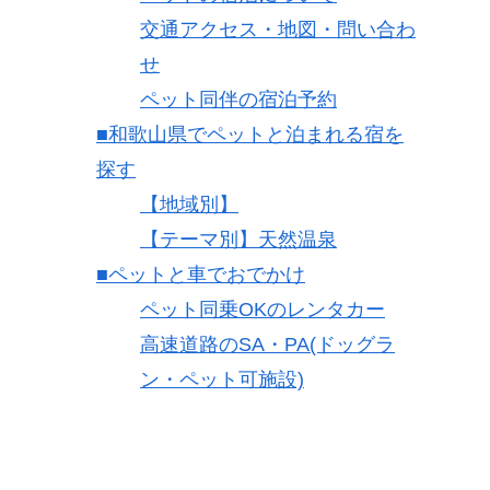
交通アクセス・地図・問い合わ
せ
ペット同伴の宿泊予約
■和歌山県でペットと泊まれる宿を
探す
【地域別】
【テーマ別】天然温泉
■ペットと車でおでかけ
ペット同乗OKのレンタカー
高速道路のSA・PA(ドッグラ
ン・ペット可施設)