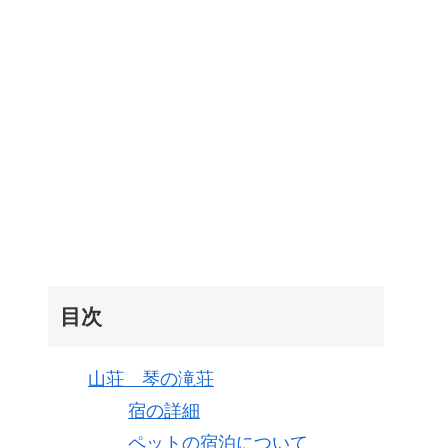
目次
山荘 琴の滝荘
宿の詳細
ペットの宿泊について