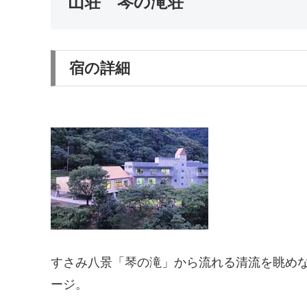
山荘 琴の滝荘
宿の詳細
すさみ八景「琴の滝」から流れる清流を眺め
ージ。