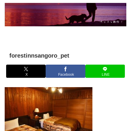
forestinnsangoro_pet
X
Facebook
LINE