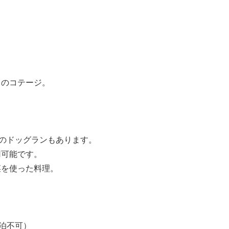
トのコテージ。
坪のドッグランもあります。
用可能です。
菜を使った料理。
宿泊不可）