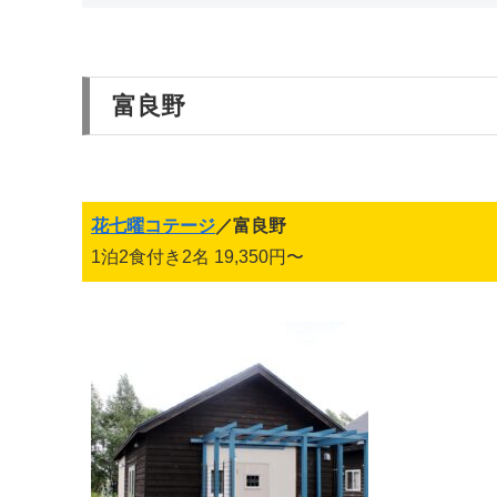
富良野
花七曜コテージ
／富良野
1泊2食付き2名 19,350円〜