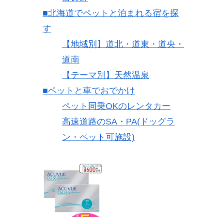
■北海道でペットと泊まれる宿を探
す
【地域別】道北・道東・道央・
道南
【テーマ別】天然温泉
■ペットと車でおでかけ
ペット同乗OKのレンタカー
高速道路のSA・PA(ドッグラ
ン・ペット可施設)