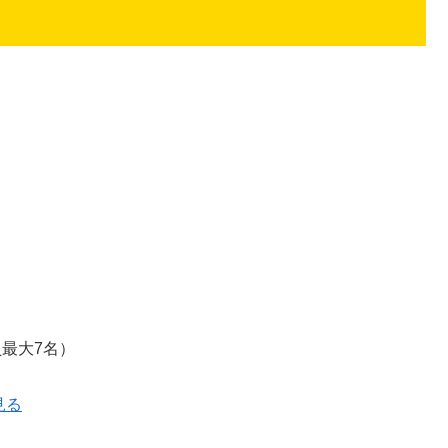
。
最大7名）
見る