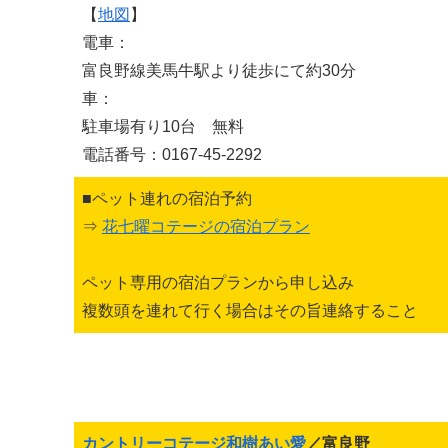
【
地図
】
電車：
富良野線美馬牛駅より徒歩にて約30分
車：
駐車場有り10台 無料
電話番号：0167-45-2292
■ペット連れの宿泊予約
⇒
花七曜コテージの宿泊プラン
ペット専用の宿泊プランから申し込み
複数頭を連れて行く場合はその旨連絡すること
カントリーコテージ和樹あい愛
／富良野