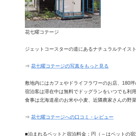
花七曜コテージ
ジェットコースターの道にあるナチュラルテイス
⇒
花七曜コテージの写真をもっと見る
敷地内にはカフェやドライフラワーのお店、180
宿泊客は滞在中は無料でドッグランをいつでも利
食事は北海道産のお米や小麦、近隣農家さんの野
⇒
花七曜コテージへの口コミ・レビュー
■泊まれるペットと宿泊料金：円（ – はペットの