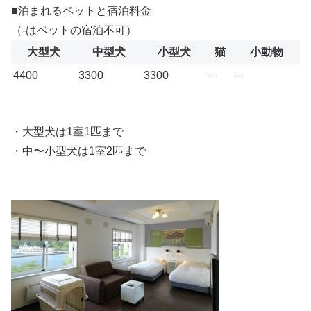
■泊まれるペットと宿泊料金
（-はペットの宿泊不可）
大型犬
中型犬
小型犬
猫
小動物
4400
3300
3300
–
–
・大型犬は1室1匹まで
・中〜小型犬は1室2匹まで