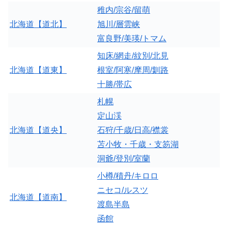
稚内/宗谷/留萌
北海道【道北】
旭川/層雲峡
富良野/美瑛/トマム
知床/網走/紋別/北見
北海道【道東】
根室/阿寒/摩周/釧路
十勝/帯広
札幌
定山渓
北海道【道央】
石狩/千歳/日高/襟裳
苫小牧・千歳・支笏湖
洞爺/登別/室蘭
小樽/積丹/キロロ
ニセコ/ルスツ
北海道【道南】
渡島半島
函館