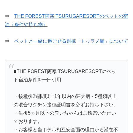
⇒
THE FOREST阿寒 TSURUGARESORTのペットの宿
泊（条件や持ち物）
⇒
ペットと一緒に過ごせる別棟「トゥラノ館」について
■THE FOREST阿寒 TSURUGARESORTのペッ
ト宿泊条件を一部引用
・接種後2週間以上1年以内の狂犬病・5種類以上
の混合ワクチン接種証明書を必ずお持ち下さい。
・生後5ヵ月以下のワンちゃんはご遠慮いただい
ております。
・お客様と当ホテル相互安全面の理由から滞在不