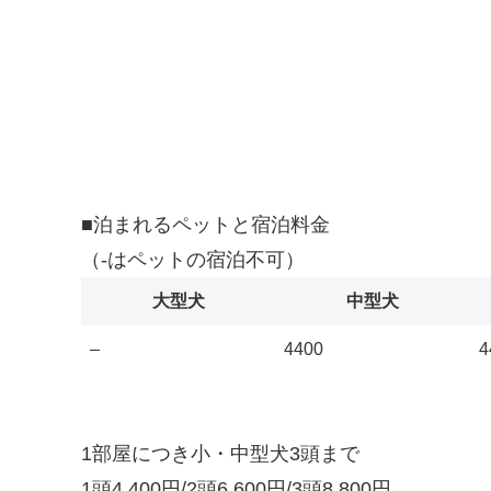
■泊まれるペットと宿泊料金
（-はペットの宿泊不可）
大型犬
中型犬
–
4400
4
1部屋につき小・中型犬3頭まで
1頭4,400円/2頭6,600円/3頭8,800円