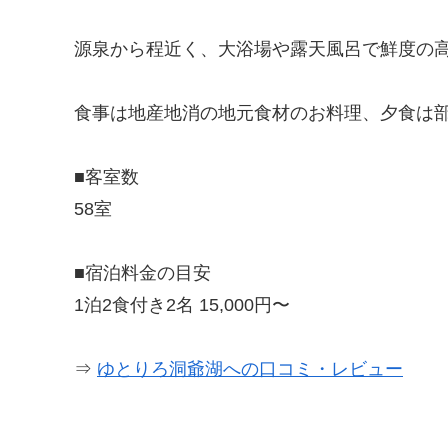
源泉から程近く、大浴場や露天風呂で鮮度の
食事は地産地消の地元食材のお料理、夕食は
■客室数
58室
■宿泊料金の目安
1泊2食付き2名 15,000円〜
⇒
ゆとりろ洞爺湖への口コミ・レビュー