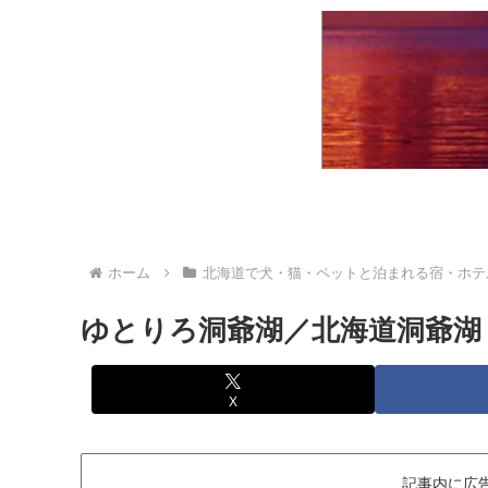
ホーム
北海道で犬・猫・ペットと泊まれる宿・ホテ
ゆとりろ洞爺湖／北海道洞爺湖
X
記事内に広