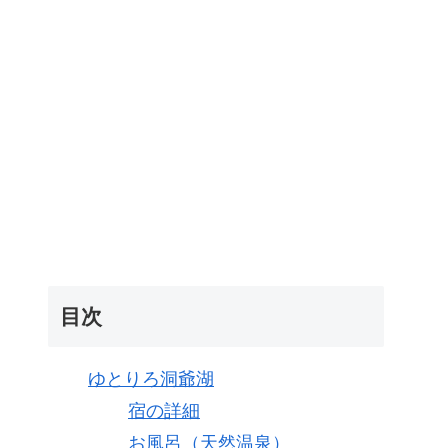
目次
ゆとりろ洞爺湖
宿の詳細
お風呂（天然温泉）