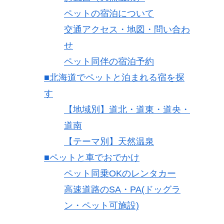
ペットの宿泊について
交通アクセス・地図・問い合わ
せ
ペット同伴の宿泊予約
■北海道でペットと泊まれる宿を探
す
【地域別】道北・道東・道央・
道南
【テーマ別】天然温泉
■ペットと車でおでかけ
ペット同乗OKのレンタカー
高速道路のSA・PA(ドッグラ
ン・ペット可施設)