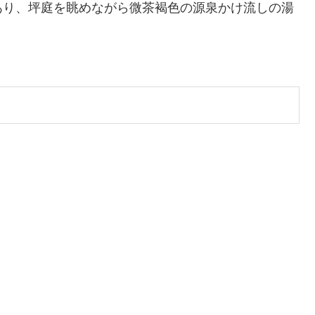
あり、坪庭を眺めながら微茶褐色の源泉かけ流しの湯