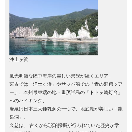
浄土ヶ浜
風光明媚な陸中海岸の美しい景観が続くエリア。
宮古では「浄土ヶ浜」やサッパ船での「青の洞窟ツア
ー」、本州最東端の地・重茂半島の「トドヶ崎灯台」
へのハイキング、
岩泉は日本三大鍾乳洞の一つで、地底湖が美しい「龍
泉洞」、
久慈は、 古くから琥珀採掘が行われていた歴史が学