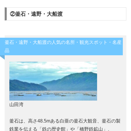
②釜石・遠野・大船渡
釜石・遠野・大船渡の人気の名所・観光スポット・名産
品
山田湾
釜石は、高さ48.5mある白亜の釜石大観音、釜石の製
鉄業を伝える「鉄の歴史館」や「橋野鉄鉱山」、