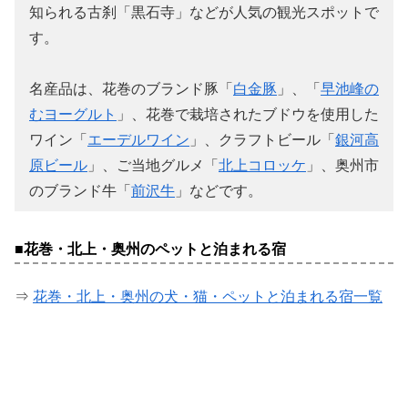
知られる古刹「黒石寺」などが人気の観光スポットで
す。
名産品は、花巻のブランド豚「
白金豚
」、「
早池峰の
むヨーグルト
」、花巻で栽培されたブドウを使用した
ワイン「
エーデルワイン
」、クラフトビール「
銀河高
原ビール
」、ご当地グルメ「
北上コロッケ
」、奥州市
のブランド牛「
前沢牛
」などです。
■花巻・北上・奥州のペットと泊まれる宿
⇒
花巻・北上・奥州の犬・猫・ペットと泊まれる宿一覧