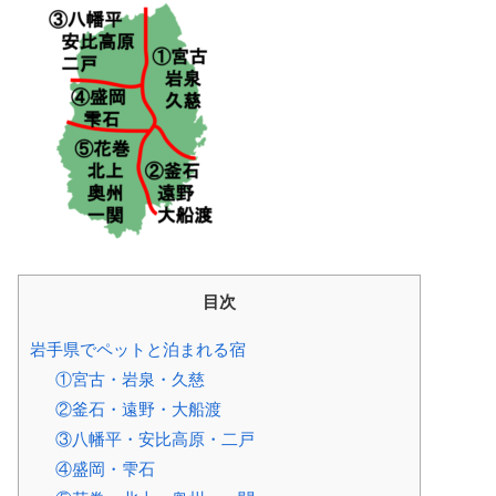
目次
岩手県でペットと泊まれる宿
①宮古・岩泉・久慈
②釜石・遠野・大船渡
③八幡平・安比高原・二戸
④盛岡・雫石