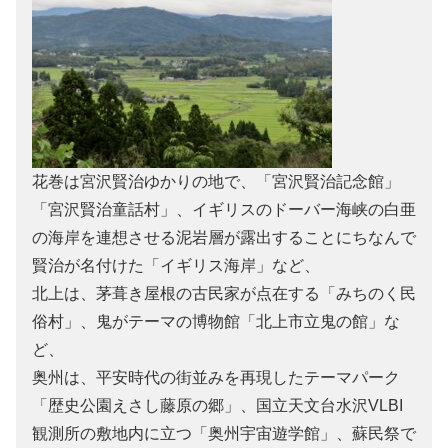
花巻は宮沢賢治ゆかりの地で、「宮沢賢治記念館」
「宮沢賢治童話村」、イギリスのドーバー海峡の白亜
の海岸を連想させる泥岩層が露出することにちなんで
賢治が名付けた「イギリス海岸」など、
北上は、茅葺き屋根の古民家が点在する「みちのく民
俗村」、鬼がテーマの博物館「北上市立鬼の館」な
ど、
奥州は、平安時代の街並みを再現したテーマパーク
「歴史公園えさし藤原の郷」、国立天文台水沢VLBI
観測所の敷地内に立つ「奥州宇宙遊学館」、蘇民祭で