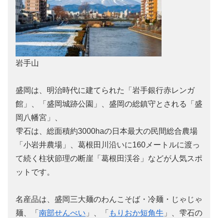
岩手山
盛岡は、明治時代に建てられた「岩手銀行赤レンガ
館」、「盛岡城跡公園」、盛岡の総鎮守とされる「盛
岡八幡宮」、
雫石は、総面積約3000haの日本最大の民間総合農場
「小岩井農場」、葛根田川沿いに160メートルに渡っ
て続く柱状節理の断崖「葛根田渓谷」などが人気スポ
ットです。
名産品は、盛岡三大麺のわんこそば・冷麺・じゃじゃ
麺、「
南部せんべい
」、「
もりおか短角牛
」、雫石の