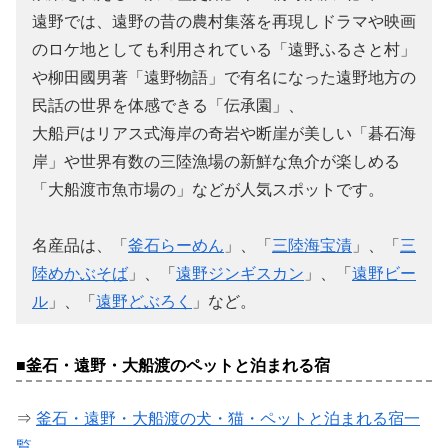
遠野では、遠野の昔の農村集落を再現しドラマや映画
のロケ地としても利用されている「遠野ふるさと村」
や柳田國男著「遠野物語」で有名になった遠野地方の
民話の世界を体感できる「伝承園」、
大船戸はリアス式海岸の奇岩や断崖が美しい「碁石海
岸」や世界有数の三陸漁場の新鮮な魚介が楽しめる
「大船渡市魚市場の」などが人気スポットです。
名産品は、「
釜石らーめん
」、「
三陸海宝漬
」、「
三
陸めかぶそば
」、「
遠野ジンギスカン
」、「
遠野ビー
ル
」、「
遠野どぶろく
」など。
■釜石・遠野・大船渡のペットと泊まれる宿
⇒
釜石・遠野・大船渡の犬・猫・ペットと泊まれる宿一
覧