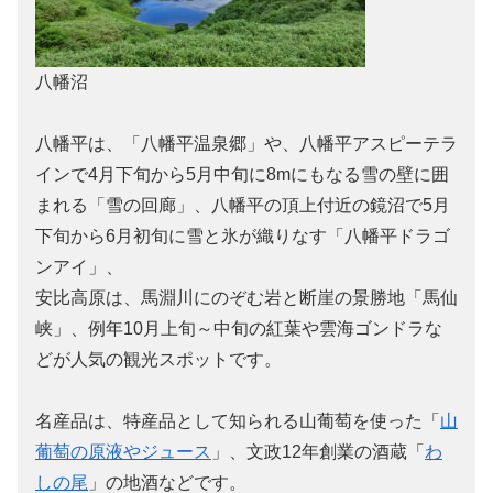
八幡沼
八幡平は、「八幡平温泉郷」や、八幡平アスピーテラ
インで4月下旬から5月中旬に8mにもなる雪の壁に囲
まれる「雪の回廊」、八幡平の頂上付近の鏡沼で5月
下旬から6月初旬に雪と氷が織りなす「八幡平ドラゴ
ンアイ」、
安比高原は、馬淵川にのぞむ岩と断崖の景勝地「馬仙
峡」、例年10月上旬～中旬の紅葉や雲海ゴンドラな
どが人気の観光スポットです。
名産品は、特産品として知られる山葡萄を使った「
山
葡萄の原液やジュース
」、文政12年創業の酒蔵「
わ
しの尾
」の地酒などです。