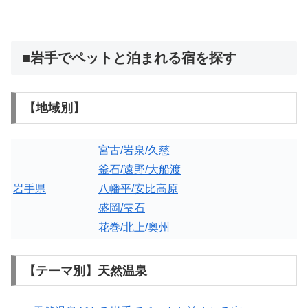
■岩手でペットと泊まれる宿を探す
【地域別】
宮古/岩泉/久慈
釜石/遠野/大船渡
岩手県
八幡平/安比高原
盛岡/雫石
花巻/北上/奥州
【テーマ別】天然温泉