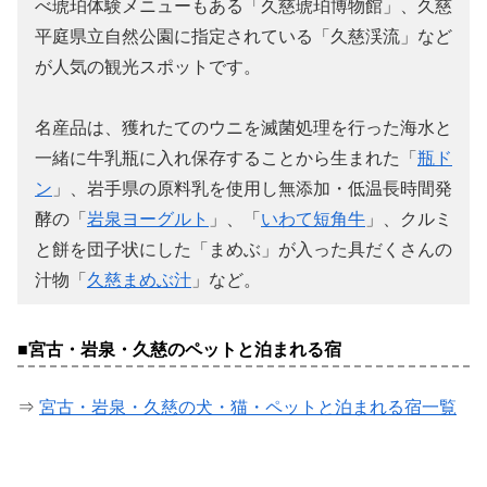
べ琥珀体験メニューもある「久慈琥珀博物館」、久慈
平庭県立自然公園に指定されている「久慈渓流」など
が人気の観光スポットです。
名産品は、獲れたてのウニを滅菌処理を行った海水と
一緒に牛乳瓶に入れ保存することから生まれた「
瓶ド
ン
」、岩手県の原料乳を使用し無添加・低温長時間発
酵の「
岩泉ヨーグルト
」、「
いわて短角牛
」、クルミ
と餅を団子状にした「まめぶ」が入った具だくさんの
汁物「
久慈まめぶ汁
」など。
■宮古・岩泉・久慈のペットと泊まれる宿
⇒
宮古・岩泉・久慈の犬・猫・ペットと泊まれる宿一覧