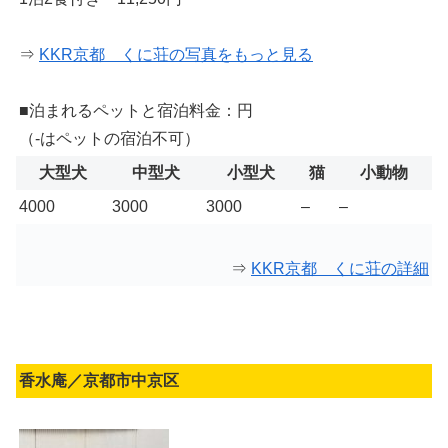
⇒
KKR京都 くに荘の写真をもっと見る
■泊まれるペットと宿泊料金：円
（-はペットの宿泊不可）
大型犬
中型犬
小型犬
猫
小動物
4000
3000
3000
–
–
⇒
KKR京都 くに荘の詳細
香水庵／京都市中京区