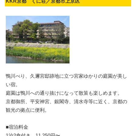
KKR京都 くに荘／京都市上京区
鴨川べり、久邇宮邸跡地に立つ宮家ゆかりの庭園が美し
い宿。
庭園は鴨川への通り抜けになって散策も楽しめます。
京都御所、平安神宮、銀閣寺、清水寺等に近く、京都の
観光の拠点に便利。
■宿泊料金
1泊2食付き 11,250円〜