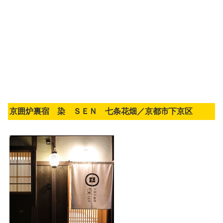
京囲炉裏宿 染 ＳＥＮ 七条花畑／京都市下京区