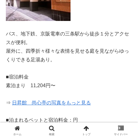
バス、地下鉄、京阪電車の三条駅から徒歩１分とアクセ
スが便利。
屋外に、四季折々様々な表情を見せる庭を見ながらゆっ
くりできる足湯あり。
■宿泊料金
素泊まり 11,204円〜
⇒
日昇館 尚心亭の写真をもっと見る
■泊まれるペットと宿泊料金：円
（-はペットの宿泊不可）
ホーム
検索
トップ
サイドバー