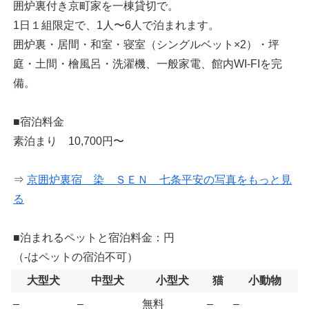
囲炉裏付き京町家を一棟貸切で。
1日１組限定で、1人〜6人で泊まれます。
囲炉裏・居間・和室・寝室（シングルベット×2）・坪
庭・土間・檜風呂・洗濯機、一般家電、館内WI-FIを完
備。
■宿泊料金
素泊まり 10,700円〜
⇒
京囲炉裏宿 染 ＳＥＮ 七条平安の写真をもっと見
る
■泊まれるペットと宿泊料金：円
（-はペットの宿泊不可）
大型犬
中型犬
小型犬
猫
小動物
–
–
無料
–
–