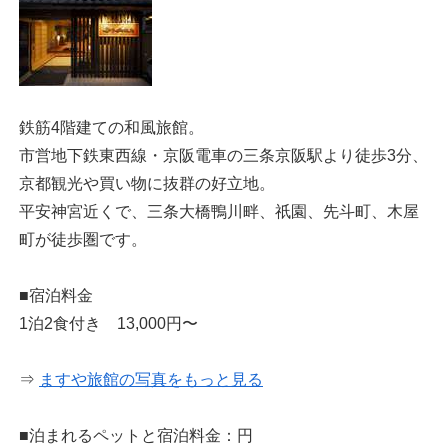
鉄筋4階建ての和風旅館。
市営地下鉄東西線・京阪電車の三条京阪駅より徒歩3分、
京都観光や買い物に抜群の好立地。
平安神宮近くで、三条大橋鴨川畔、祇園、先斗町、木屋
町が徒歩圏です。
■宿泊料金
1泊2食付き 13,000円〜
⇒
ますや旅館の写真をもっと見る
■泊まれるペットと宿泊料金：円