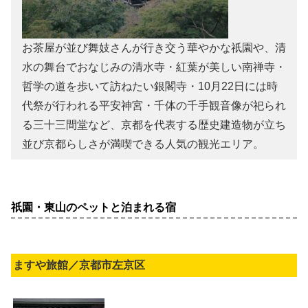
お茶屋が並び舞妓さんが行き交う華やかな祇園や、清
水の舞台でおなじみの清水寺・紅葉が美しい南禅寺・
哲学の道を歩いて訪ねたい銀閣寺・10月22日には時
代祭が行われる平安神宮・千体の千手観音像が祀られ
る三十三間堂など、京都を代表する歴史建造物が立ち
並び京都らしさが満喫できる人気の観光エリア。
祇園・東山のペットと泊まれる宿
ますや旅館／京都市左京区