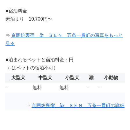
■宿泊料金
素泊まり 10,700円〜
⇒
京囲炉裏宿 染 ＳＥＮ 五条一貫町の写真をもっと
見る
■泊まれるペットと宿泊料金：円
（-はペットの宿泊不可）
大型犬
中型犬
小型犬
猫
小動物
–
無料
無料
–
–
⇒
京囲炉裏宿 染 ＳＥＮ 五条一貫町の詳細