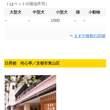
（-はペットの宿泊不可）
大型犬
中型犬
小型犬
猫
小動物
–
–
1500
–
–
⇒
ますや旅館の詳細
日昇館 尚心亭／京都市東山区