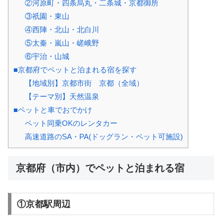
②河原町・四条烏丸・二条城・京都御所
③祇園・東山
④西陣・北山・北白川
⑤太秦・嵐山・嵯峨野
⑥宇治・山城
■京都府でペットと泊まれる宿を探す
【地域別】京都市街 京都（全域）
【テーマ別】天然温泉
■ペットと車でおでかけ
ペット同乗OKのレンタカー
高速道路のSA・PA(ドッグラン・ペット可施設)
京都府（市内）でペットと泊まれる宿
①京都駅周辺