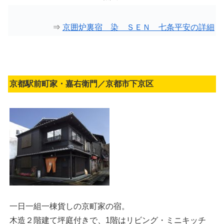
⇒
京囲炉裏宿 染 ＳＥＮ 七条平安の詳細
京都駅前町家・嘉右衛門／京都市下京区
一日一組一棟貨しの京町家の宿。
木造２階建て坪庭付きで、1階はリビング・ミニキッチ