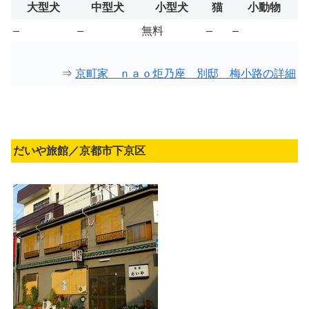
大型犬
中型犬
小型犬
猫
小動物
–
–
無料
–
–
⇒
京町家 ｎａｏ炬乃座 別邸 梅小路の詳細
だいや旅館／京都市下京区