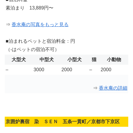
素泊まり 13,889円〜
⇒
香水庵の写真をもっと見る
■泊まれるペットと宿泊料金：円
（-はペットの宿泊不可）
大型犬
中型犬
小型犬
猫
小動物
–
3000
2000
–
2000
⇒
香水庵の詳細
京囲炉裏宿 染 ＳＥＮ 五条一貫町／京都市下京区