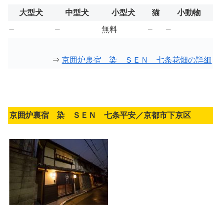
大型犬
中型犬
小型犬
猫
小動物
–
–
無料
–
–
⇒
京囲炉裏宿 染 ＳＥＮ 七条花畑の詳細
京囲炉裏宿 染 ＳＥＮ 七条平安／京都市下京区