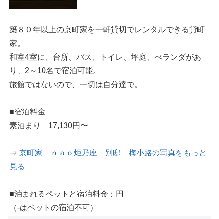
築８０年以上の京町家を一軒貸切でレンタルできる貸町
家。
和室4室に、台所、バス、トイレ、坪庭、べランダがあ
り、2～10名で宿泊可能。
旅館ではないので、一切は自分達で。
■宿泊料金
素泊まり 17,130円〜
⇒
京町家 ｎａｏ炬乃座 別邸 梅小路の写真をもっと
見る
■泊まれるペットと宿泊料金：円
（-はペットの宿泊不可）