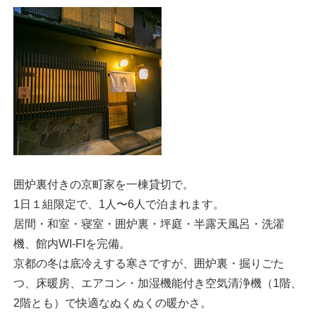
囲炉裏付きの京町家を一棟貸切で。
1日１組限定で、1人〜6人で泊まれます。
居間・和室・寝室・囲炉裏・坪庭・半露天風呂・洗濯
機、館内WI-FIを完備。
京都の冬は底冷えする寒さですが、囲炉裏・掘りごた
つ、床暖房、エアコン・加湿機能付き空気清浄機（1階、
2階とも）で快適なぬくぬくの暖かさ。