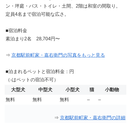
ン・坪庭・バス・トイレ・土間、2階は和室の間取り。
定員4名まで宿泊可能な広さ。
■宿泊料金
素泊まり2名 28,704円〜
⇒
京都駅前町家・嘉右衛門の写真をもっと見る
■泊まれるペットと宿泊料金：円
（-はペットの宿泊不可）
大型犬
中型犬
小型犬
猫
小動物
無料
無料
無料
–
–
⇒
京都駅前町家・嘉右衛門の詳細