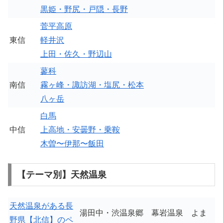
黒姫・野尻・戸隠・長野
菅平高原
東信
軽井沢
上田・佐久・野辺山
蓼科
南信
霧ヶ峰・諏訪湖・塩尻・松本
八ヶ岳
白馬
中信
上高地・安曇野・乗鞍
木曽〜伊那〜飯田
【テーマ別】天然温泉
天然温泉がある長
湯田中・渋温泉郷 幕岩温泉 よま
野県【北信】のペ