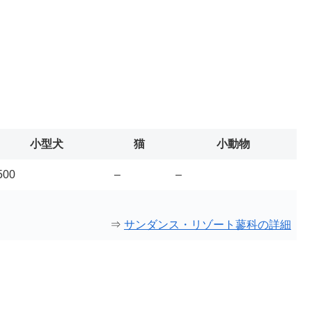
小型犬
猫
小動物
500
–
–
⇒
サンダンス・リゾート蓼科の詳細