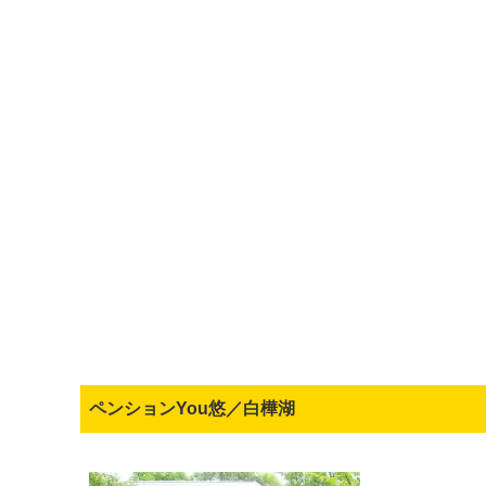
ペンションYou悠／白樺湖