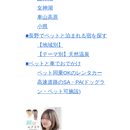
女神湖
車山高原
小県
■長野でペットと泊まれる宿を探す
【地域別】
【テーマ別】天然温泉
■ペットと車でおでかけ
ペット同乗OKのレンタカー
高速道路のSA・PA(ドッグラ
ン・ペット可施設)