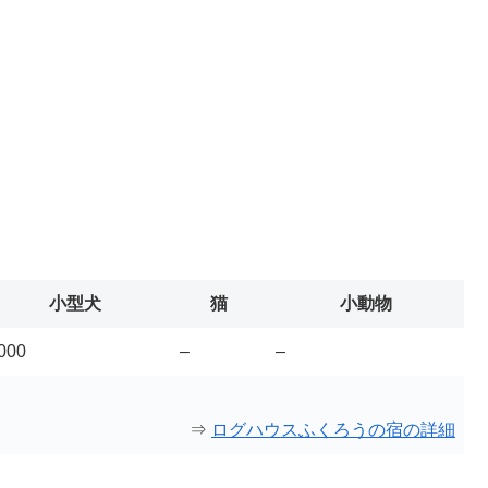
小型犬
猫
小動物
000
–
–
⇒
ログハウスふくろうの宿の詳細