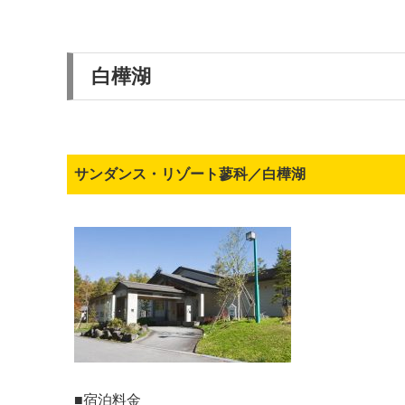
白樺湖
サンダンス・リゾート蓼科／白樺湖
■宿泊料金