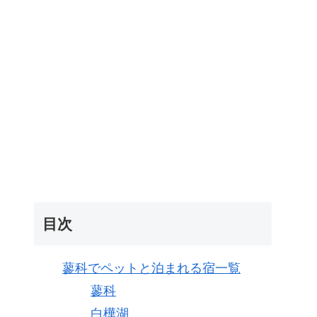
目次
蓼科でペットと泊まれる宿一覧
蓼科
白樺湖