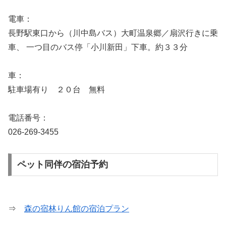
電車：
長野駅東口から（川中島バス）大町温泉郷／扇沢行きに乗
車、 一つ目のバス停「小川新田」下車。約３３分
車：
駐車場有り ２０台 無料
電話番号：
026-269-3455
ペット同伴の宿泊予約
⇒
森の宿林りん館の宿泊プラン