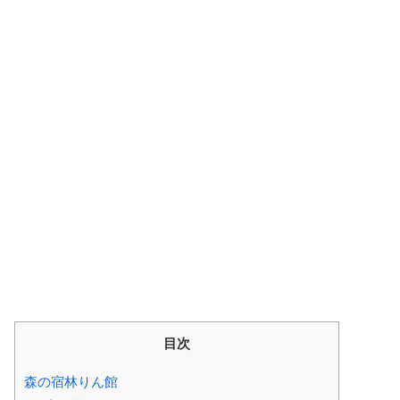
目次
森の宿林りん館