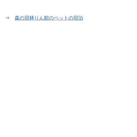
⇒
森の宿林りん館のペットの宿泊