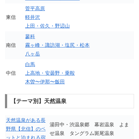
菅平高原
東信
軽井沢
上田・佐久・野辺山
蓼科
南信
霧ヶ峰・諏訪湖・塩尻・松本
八ヶ岳
白馬
中信
上高地・安曇野・乗鞍
木曽〜伊那〜飯田
【テーマ別】天然温泉
天然温泉がある長
湯田中・渋温泉郷 幕岩温泉 よま
野県【北信】のペ
せ温泉 タングラム斑尾温泉
ットと泊まれる宿