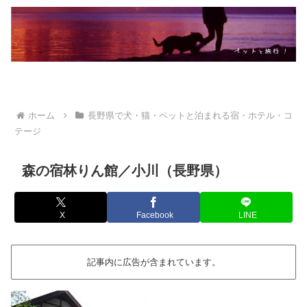
ホーム
長野県で犬・猫・ペットと泊まれる宿・ホテル・コ
テージ
森の宿林りん館／小川（長野県）
X
Facebook
LINE
記事内に広告が含まれています。