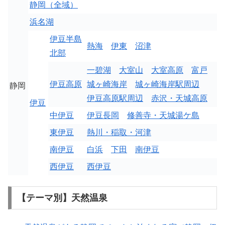
静岡（全域）
浜名湖
伊豆半島
熱海
伊東
沼津
北部
一碧湖
大室山
大室高原
富戸
伊豆高原
城ヶ崎海岸
城ヶ崎海岸駅周辺
静岡
伊豆高原駅周辺
赤沢・天城高原
伊豆
中伊豆
伊豆長岡
修善寺・天城湯ケ島
東伊豆
熱川・稲取・河津
南伊豆
白浜
下田
南伊豆
西伊豆
西伊豆
【テーマ別】天然温泉