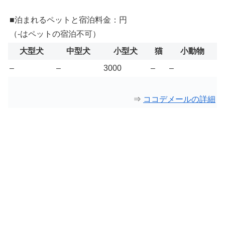
■泊まれるペットと宿泊料金：円
（-はペットの宿泊不可）
大型犬
中型犬
小型犬
猫
小動物
–
–
3000
–
–
⇒
ココデメールの詳細