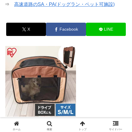
⇒
高速道路のSA・PA(ドッグラン・ペット可施設)
X
Facebook
LINE
パッと広がる折りたたみペットサークル
ホーム
検索
トップ
サイドバー