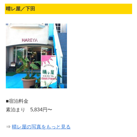
晴レ屋／下田
■宿泊料金
素泊まり 5,834円〜
⇒
晴レ屋の写真をもっと見る