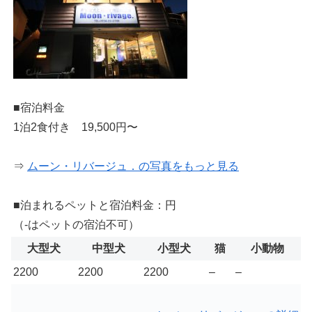
■宿泊料金
1泊2食付き 19,500円〜
⇒
ムーン・リバージュ．の写真をもっと見る
■泊まれるペットと宿泊料金：円
（-はペットの宿泊不可）
大型犬
中型犬
小型犬
猫
小動物
2200
2200
2200
–
–