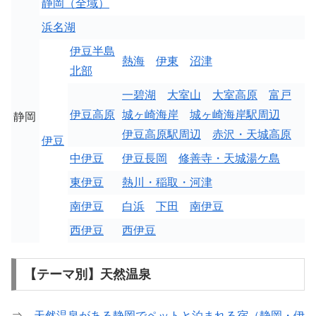
静岡（全域）
浜名湖
伊豆半島
熱海
伊東
沼津
北部
一碧湖
大室山
大室高原
富戸
伊豆高原
城ヶ崎海岸
城ヶ崎海岸駅周辺
静岡
伊豆高原駅周辺
赤沢・天城高原
伊豆
中伊豆
伊豆長岡
修善寺・天城湯ケ島
東伊豆
熱川・稲取・河津
南伊豆
白浜
下田
南伊豆
西伊豆
西伊豆
【テーマ別】天然温泉
⇒
天然温泉がある静岡でペットと泊まれる宿（静岡・伊