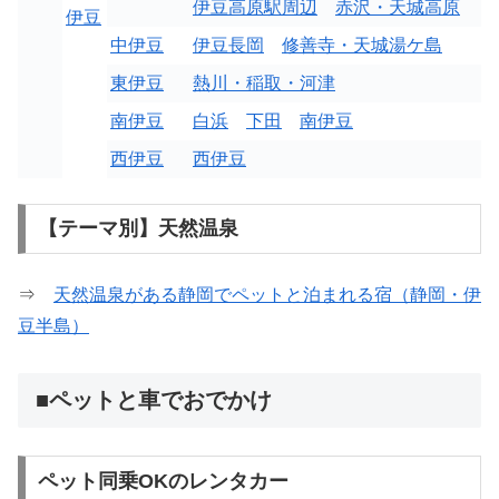
伊豆高原駅周辺
赤沢・天城高原
伊豆
中伊豆
伊豆長岡
修善寺・天城湯ケ島
東伊豆
熱川・稲取・河津
南伊豆
白浜
下田
南伊豆
西伊豆
西伊豆
【テーマ別】天然温泉
⇒
天然温泉がある静岡でペットと泊まれる宿（静岡・伊
豆半島）
■ペットと車でおでかけ
ペット同乗OKのレンタカー