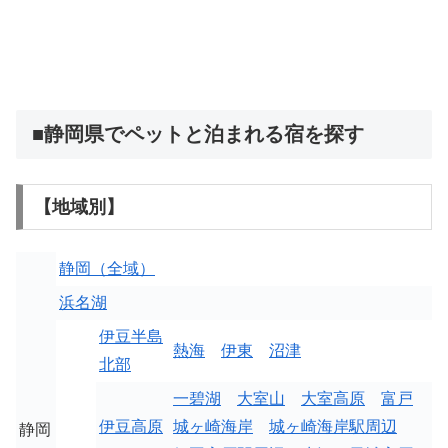
■静岡県でペットと泊まれる宿を探す
【地域別】
静岡（全域）
浜名湖
伊豆半島
熱海
伊東
沼津
北部
一碧湖
大室山
大室高原
富戸
伊豆高原
城ヶ崎海岸
城ヶ崎海岸駅周辺
静岡