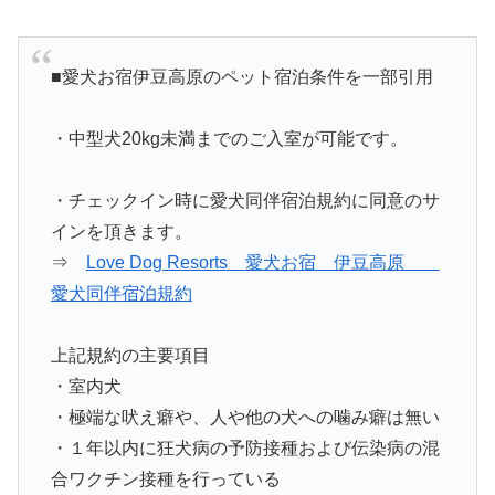
■愛犬お宿伊豆高原のペット宿泊条件を一部引用
・中型犬20kg未満までのご入室が可能です。
・チェックイン時に愛犬同伴宿泊規約に同意のサ
インを頂きます。
⇒
Love Dog Resorts 愛犬お宿 伊豆高原
愛犬同伴宿泊規約
上記規約の主要項目
・室内犬
・極端な吠え癖や、人や他の犬への噛み癖は無い
・１年以内に狂犬病の予防接種および伝染病の混
合ワクチン接種を行っている