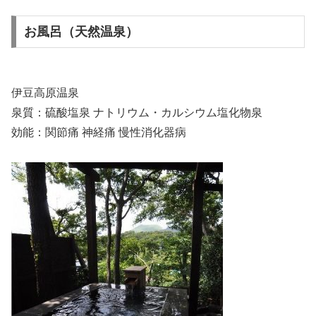
お風呂（天然温泉）
伊豆高原温泉
泉質：硫酸塩泉 ナトリウム・カルシウム塩化物泉
効能：関節痛 神経痛 慢性消化器病