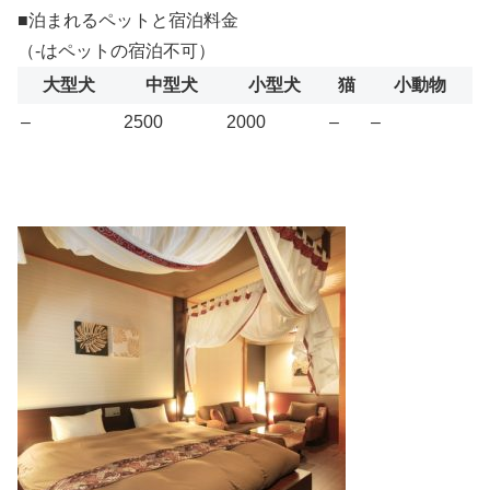
■泊まれるペットと宿泊料金
（-はペットの宿泊不可）
大型犬
中型犬
小型犬
猫
小動物
–
2500
2000
–
–