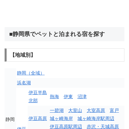
■静岡県でペットと泊まれる宿を探す
【地域別】
静岡（全域）
浜名湖
伊豆半島
熱海
伊東
沼津
北部
一碧湖
大室山
大室高原
富戸
伊豆高原
城ヶ崎海岸
城ヶ崎海岸駅周辺
静岡
伊豆高原駅周辺
赤沢・天城高原