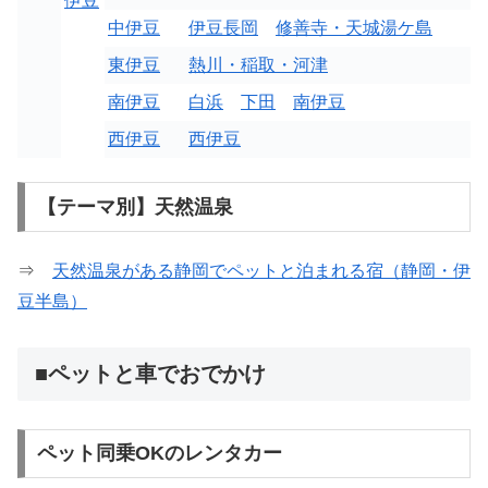
伊豆
中伊豆
伊豆長岡
修善寺・天城湯ケ島
東伊豆
熱川・稲取・河津
南伊豆
白浜
下田
南伊豆
西伊豆
西伊豆
【テーマ別】天然温泉
⇒
天然温泉がある静岡でペットと泊まれる宿（静岡・伊
豆半島）
■ペットと車でおでかけ
ペット同乗OKのレンタカー