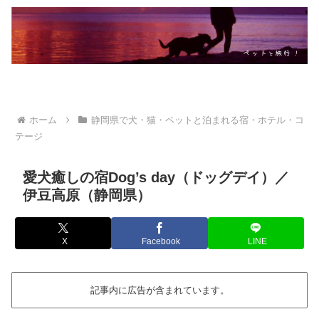
ホーム
静岡県で犬・猫・ペットと泊まれる宿・ホテル・コ
テージ
愛犬癒しの宿Dog’s day（ドッグデイ）／
伊豆高原（静岡県）
X
Facebook
LINE
記事内に広告が含まれています。