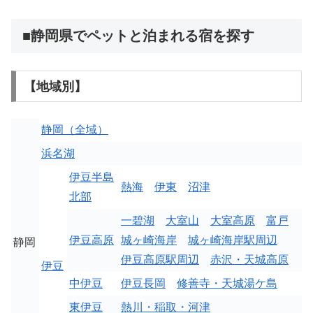
■静岡県でペットと泊まれる宿を探す
【地域別】
静岡（全域）
浜名湖
伊豆半島
熱海
伊東
沼津
北部
一碧湖
大室山
大室高原
富戸
伊豆高原
城ヶ崎海岸
城ヶ崎海岸駅周辺
静岡
伊豆高原駅周辺
赤沢・天城高原
伊豆
中伊豆
伊豆長岡
修善寺・天城湯ケ島
東伊豆
熱川・稲取・河津