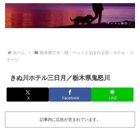
ホーム
栃木県で犬・猫・ペットと泊まれる宿・ホテル・コ
テージ
きぬ川ホテル三日月／栃木県鬼怒川
X
Facebook
LINE
記事内に広告が含まれています。