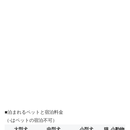
■泊まれるペットと宿泊料金
（-はペットの宿泊不可）
大型犬
中型犬
小型犬
猫
小動物