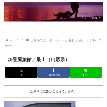
ホーム
山形県で犬・猫・ペットと泊まれる宿・ホテル・コ
テージ
加登屋旅館／最上（山形県）
X
Facebook
LINE
記事内に広告が含まれています。