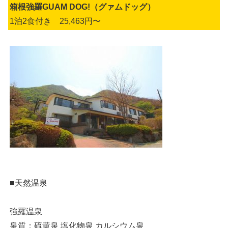
箱根強羅GUAM DOG!（グァムドッグ）
1泊2食付き 25,463円〜
■天然温泉
強羅温泉
泉質：硫黄泉 塩化物泉 カルシウム泉