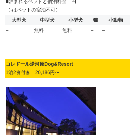
■泊まれるペットと宿泊料金：円
（-はペットの宿泊不可）
大型犬
中型犬
小型犬
猫
小動物
–
無料
無料
–
–
コレドール湯河原Dog&Resort
1泊2食付き 20,186円〜