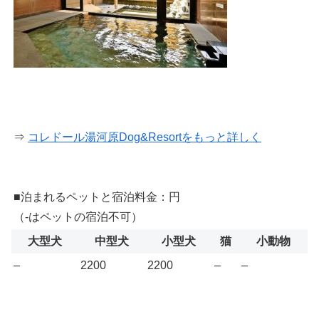
⇒
コレドール湯河原Dog&Resortをもっと詳しく
■泊まれるペットと宿泊料金：円
（-はペットの宿泊不可）
大型犬
中型犬
小型犬
猫
小動物
–
2200
2200
–
–