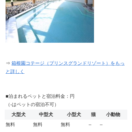
⇒
箱根園コテージ（プリンスグランドリゾート）をもっ
と詳しく
■泊まれるペットと宿泊料金：円
（-はペットの宿泊不可）
大型犬
中型犬
小型犬
猫
小動物
無料
無料
無料
–
–