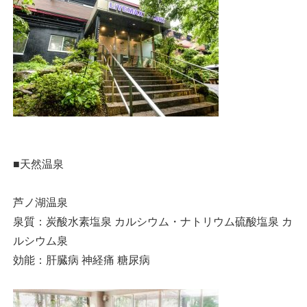
■天然温泉
芦ノ湖温泉
泉質：炭酸水素塩泉 カルシウム・ナトリウム硫酸塩泉 カ
ルシウム泉
効能：肝臓病 神経痛 糖尿病