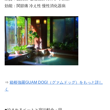
効能：関節痛 冷え性 慢性消化器病
⇒
箱根強羅GUAM DOG!（グァムドッグ）をもっと詳し
く
■泊まれるペットと宿泊料金：円