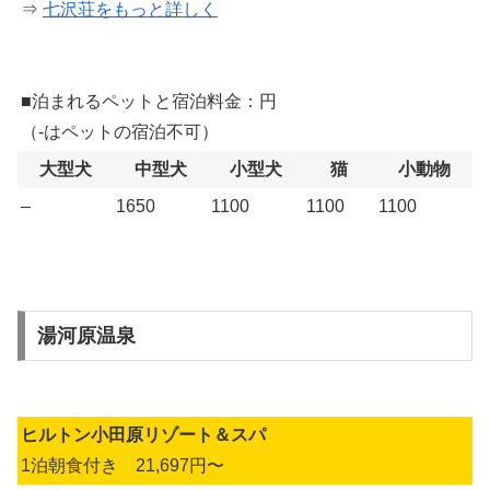
⇒
七沢荘をもっと詳しく
■泊まれるペットと宿泊料金：円
（-はペットの宿泊不可）
大型犬
中型犬
小型犬
猫
小動物
–
1650
1100
1100
1100
湯河原温泉
ヒルトン小田原リゾート＆スパ
1泊朝食付き 21,697円〜