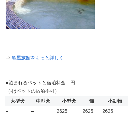
⇒
亀屋旅館をもっと詳しく
■泊まれるペットと宿泊料金：円
（-はペットの宿泊不可）
大型犬
中型犬
小型犬
猫
小動物
–
–
2625
2625
2625